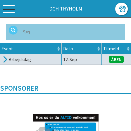
DCH THYHOLM
Event
Dato
Tilmeld
Arbejdsdag
12. Sep
ÅBEN
SPONSORER